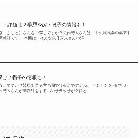
評判・評価は？学歴や嫁・息子の情報も！
ぎ よしと）さんをご存じですか？矢作芳人さんは、中央競馬会の栗東ト
調教師です。 今回は、そんな矢作芳人さんの評…
年収は？帽子の情報も！
存じですか？競馬を見る方の間では有名ですよね。 １０月２３日に行わ
作芳人さんが調教師をするパンサラッサが２位と…