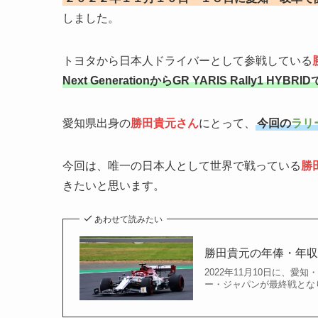
しました。
トヨタから日本人ドライバーとして参戦している
Next GenerationからGR YARIS Rally1 HYBR
愛知県出身の
勝田貴元さん
にとって、
今回の
ラリ
今回は、唯一の日本人として世界で戦っている
勝
きたいと思います。
あわせて読みたい
勝田貴元の年俸・年収
2022年11月10日に、愛
ー・ジャパンが最終戦とな