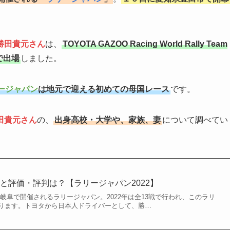
勝田貴元さん
は、
TOYOTA GAZOO Racing World Rally Team
IDで出場
しました。
ージャパン
は地元で迎える初めての母国レース
です。
田貴元さん
の、
出身高校・大学や、家族、妻
について調べてい
と評価・評判は？【ラリージャパン2022】
知・岐阜で開催されるラリージャパン。2022年は全13戦で行われ、このラリ
ります。トヨタから日本人ドライバーとして、勝…