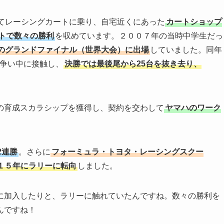
れてレーシングカートに乗り、自宅近くにあった
カートショップ
トで数々の勝利
を収めています。２００７年の当時中学生だっ
AXのグランドファイナル（世界大会）に出場
していました。同年
プ争い中に接触し、
決勝では最後尾から25台を抜き去り、
の育成スカラシップを獲得し、契約を交わして
ヤマハのワーク
2連勝
。さらに
フォーミュラ・トヨタ・レーシングスクー
１５年にラリーに転向
しました。
に加入したりと、ラリーに触れていたんですね。数々の勝利を
んですね！