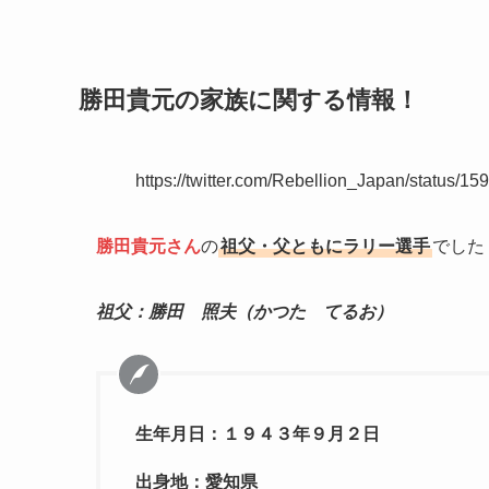
勝田貴元の家族に関する情報！
https://twitter.com/Rebellion_Japan/stat
勝田貴元さん
の
祖父・父ともにラリー選手
でした
祖父：勝田 照夫（かつた てるお）
生年月日：１９４３年９月２日
出身地：愛知県