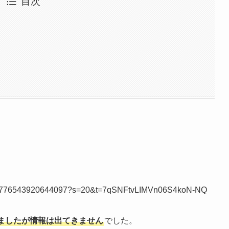
目次
1587776543920644097?s=20&t=7qSNFtvLIMVn06S4koN-NQ
ましたが情報は出てきません
でした。