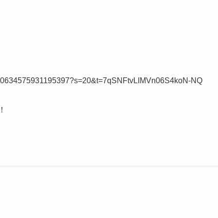
us/1590634575931195397?s=20&t=7qSNFtvLIMVn06S4koN-NQ
！