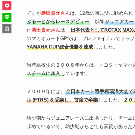
ですが
勝田貴元さん
は、12歳の時に父に勧めら
ぶるーとからレースデビュー
、以降
ジュニアカー
た
勝田貴元さん
は、
日本代表としてROTAX M
のマカオカートGPでは、プレファイナルでトッ
YAMAHA CUP総合優勝を達成
しました。
当時高校生の２００８年からは、トヨタ・ヤマハ
スチームに加入
しています。
２００９年には、
全日本カート選手権瑞浪大会で
ル (FTRS) を受講し、首席で卒業
しました。
２０
幼少期からジュニアレースに出場したり、チーム
収めているので、幼少期からとても素質があった