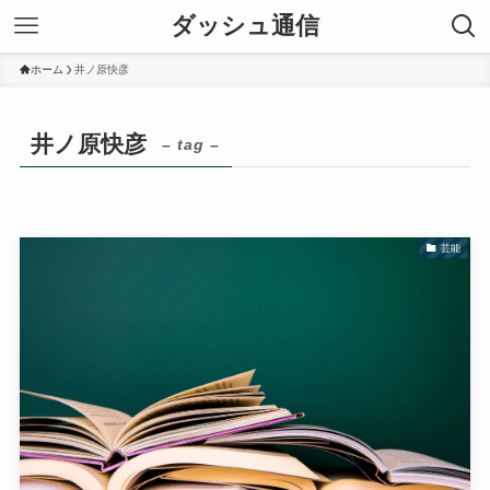
ダッシュ通信
ホーム
井ノ原快彦
井ノ原快彦
– tag –
芸能